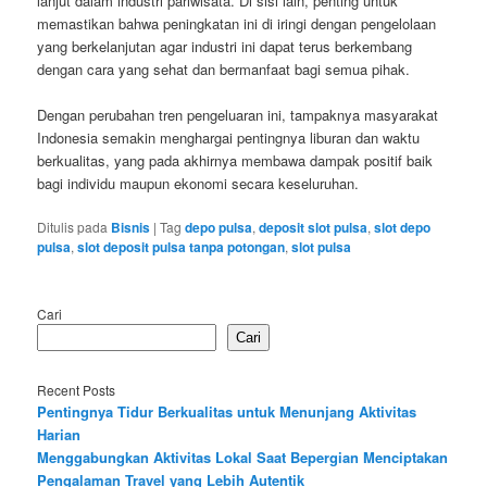
lanjut dalam industri pariwisata. Di sisi lain, penting untuk
memastikan bahwa peningkatan ini di iringi dengan pengelolaan
yang berkelanjutan agar industri ini dapat terus berkembang
dengan cara yang sehat dan bermanfaat bagi semua pihak.
Dengan perubahan tren pengeluaran ini, tampaknya masyarakat
Indonesia semakin menghargai pentingnya liburan dan waktu
berkualitas, yang pada akhirnya membawa dampak positif baik
bagi individu maupun ekonomi secara keseluruhan.
Ditulis pada
Bisnis
|
Tag
depo pulsa
,
deposit slot pulsa
,
slot depo
pulsa
,
slot deposit pulsa tanpa potongan
,
slot pulsa
Cari
Cari
Recent Posts
Pentingnya Tidur Berkualitas untuk Menunjang Aktivitas
Harian
Menggabungkan Aktivitas Lokal Saat Bepergian Menciptakan
Pengalaman Travel yang Lebih Autentik