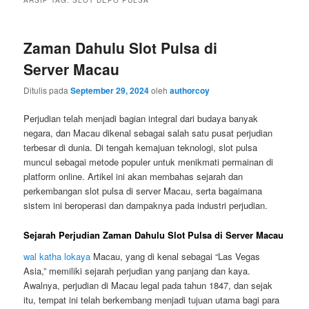
Zaman Dahulu Slot Pulsa di
Server Macau
Ditulis pada
September 29, 2024
oleh
authorcoy
Perjudian telah menjadi bagian integral dari budaya banyak
negara, dan Macau dikenal sebagai salah satu pusat perjudian
terbesar di dunia. Di tengah kemajuan teknologi, slot pulsa
muncul sebagai metode populer untuk menikmati permainan di
platform online. Artikel ini akan membahas sejarah dan
perkembangan slot pulsa di server Macau, serta bagaimana
sistem ini beroperasi dan dampaknya pada industri perjudian.
Sejarah Perjudian Zaman Dahulu Slot Pulsa di Server Macau
wal katha lokaya
Macau, yang di kenal sebagai “Las Vegas
Asia,” memiliki sejarah perjudian yang panjang dan kaya.
Awalnya, perjudian di Macau legal pada tahun 1847, dan sejak
itu, tempat ini telah berkembang menjadi tujuan utama bagi para