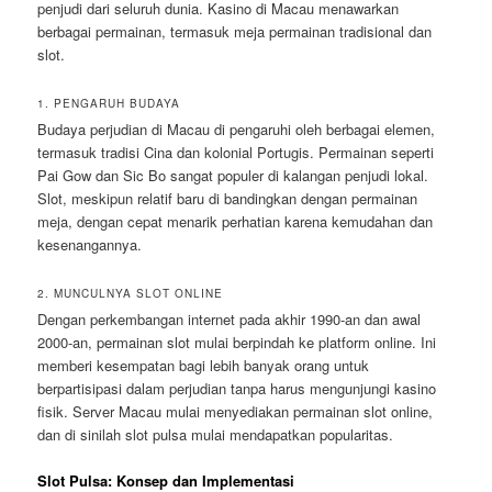
penjudi dari seluruh dunia. Kasino di Macau menawarkan
berbagai permainan, termasuk meja permainan tradisional dan
slot.
1. PENGARUH BUDAYA
Budaya perjudian di Macau di pengaruhi oleh berbagai elemen,
termasuk tradisi Cina dan kolonial Portugis. Permainan seperti
Pai Gow dan Sic Bo sangat populer di kalangan penjudi lokal.
Slot, meskipun relatif baru di bandingkan dengan permainan
meja, dengan cepat menarik perhatian karena kemudahan dan
kesenangannya.
2. MUNCULNYA SLOT ONLINE
Dengan perkembangan internet pada akhir 1990-an dan awal
2000-an, permainan slot mulai berpindah ke platform online. Ini
memberi kesempatan bagi lebih banyak orang untuk
berpartisipasi dalam perjudian tanpa harus mengunjungi kasino
fisik. Server Macau mulai menyediakan permainan slot online,
dan di sinilah slot pulsa mulai mendapatkan popularitas.
Slot Pulsa: Konsep dan Implementasi