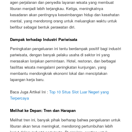
agen perjalanan dan penyedia layanan wisata yang membuat
liburan menjadi lebih terjangkau. Ketiga, meningkatnya
kesadaran akan pentingnya keseimbangan hidup dan kesehatan
mental, yang mendorong orang untuk meluangkan waktu untuk
berlibur sebagai bentuk perawatan diri.
Dampak terhadap Industri Pariwisata
Peningkatan pengeluaran ini tentu berdampak positif bagi industri
pariwisata, dengan banyak pelaku usaha di sektor ini yang
merasakan lonjakan permintaan. Hotel, restoran, dan berbagai
fasilitas wisata mengalami peningkatan kunjungan, yang
membantu mendongkrak ekonomi lokal dan menciptakan
lapangan kerja baru.
Baca Juga Artikel Ini :
Top 10 Situs Slot Luar Negeri yang
Terpercaya
Melihat ke Depan: Tren dan Harapan
Melihat tren ini, banyak pihak berharap bahwa pengeluaran untuk
liburan akan terus meningkat, mendorong pertumbuhan lebih