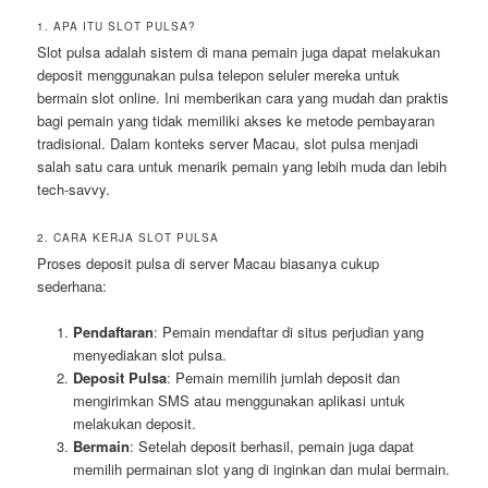
1. APA ITU SLOT PULSA?
Slot pulsa adalah sistem di mana pemain juga dapat melakukan
deposit menggunakan pulsa telepon seluler mereka untuk
bermain slot online. Ini memberikan cara yang mudah dan praktis
bagi pemain yang tidak memiliki akses ke metode pembayaran
tradisional. Dalam konteks server Macau, slot pulsa menjadi
salah satu cara untuk menarik pemain yang lebih muda dan lebih
tech-savvy.
2. CARA KERJA SLOT PULSA
Proses deposit pulsa di server Macau biasanya cukup
sederhana:
Pendaftaran
: Pemain mendaftar di situs perjudian yang
menyediakan slot pulsa.
Deposit Pulsa
: Pemain memilih jumlah deposit dan
mengirimkan SMS atau menggunakan aplikasi untuk
melakukan deposit.
Bermain
: Setelah deposit berhasil, pemain juga dapat
memilih permainan slot yang di inginkan dan mulai bermain.