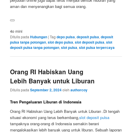
perjudian online juga dapat terus menjadi bentuk hiburan yang
aman dan menyenangkan bagi semua orang.
4o mini
Ditulis pada
Hubungan
|
Tag
depo pulsa
,
deposit pulsa
,
deposit
pulsa tanpa potongan
,
slot depo pulsa
,
slot deposit pulsa
,
slot
deposit pulsa tanpa potongan
,
slot pulsa
,
slot pulsa terpercaya
Orang RI Habiskan Uang
Lebih Banyak untuk Liburan
Ditulis pada
September 2, 2024
oleh
authorcoy
Tren Pengeluaran Liburan di Indonesia
Orang RI Habiskan Uang Lebih Banyak untuk Liburan .Di tengah
situasi ekonomi yang terus berkembang,
slot deposit pulsa
tampaknya orang-orang di Indonesia semakin berani
mengalokasikan lebih banyak uang untuk liburan. Sebuah laporan