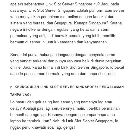
apa sih sebenarnya Link Slot Server Singapore itu? Jadi, pada
dasarnya, Link Slot Server Singapore adalah platform atau server
yang menyajikan permainan slot online dengan koneksi dan
sistem yang berasal dari Singapura. Kenapa Singapura? Karena
negara ini dikenal dengan regulasi yang ketat dan sistem
permainan yang adil, jadi banyak pemain yang lebih memilih
bermain di server ini untuk keamanan dan kenyamanan.
Server ini punya hubungan langsung dengan penyedia game
yang sangat terkenal dan punya reputasi baik di dunia perjudian
online. Jadi, kalau lo main di Link Slot Server Singapore, lo bakal
dapetin pengalaman bermain yang seru dan tanpa ribet, deh!
2.
KEUNGGULAN LINK SLOT SERVER SINGAPORE: PENGALAMAN
TANPA LAG!
Lo pasti udah gak asing kan sama yang namanya lag atau
delay? Apalagi pas lagi seru-serunya main, tiba-tiba permainan
berhenti dan nge-lag. Rasanya pengen ngelempar hape atau
laptop ke tembok, kan? Nah, di Link Slot Server Singapore, lo
nggak perlu khawatir soal lag, gengs!