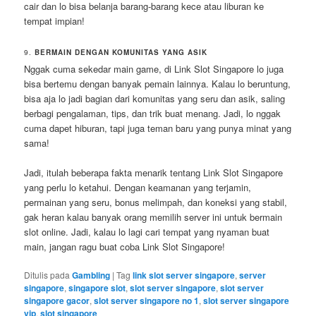
cair dan lo bisa belanja barang-barang kece atau liburan ke
tempat impian!
9.
BERMAIN DENGAN KOMUNITAS YANG ASIK
Nggak cuma sekedar main game, di Link Slot Singapore lo juga
bisa bertemu dengan banyak pemain lainnya. Kalau lo beruntung,
bisa aja lo jadi bagian dari komunitas yang seru dan asik, saling
berbagi pengalaman, tips, dan trik buat menang. Jadi, lo nggak
cuma dapet hiburan, tapi juga teman baru yang punya minat yang
sama!
Jadi, itulah beberapa fakta menarik tentang Link Slot Singapore
yang perlu lo ketahui. Dengan keamanan yang terjamin,
permainan yang seru, bonus melimpah, dan koneksi yang stabil,
gak heran kalau banyak orang memilih server ini untuk bermain
slot online. Jadi, kalau lo lagi cari tempat yang nyaman buat
main, jangan ragu buat coba Link Slot Singapore!
Ditulis pada
Gambling
|
Tag
link slot server singapore
,
server
singapore
,
singapore slot
,
slot server singapore
,
slot server
singapore gacor
,
slot server singapore no 1
,
slot server singapore
vip
,
slot singapore