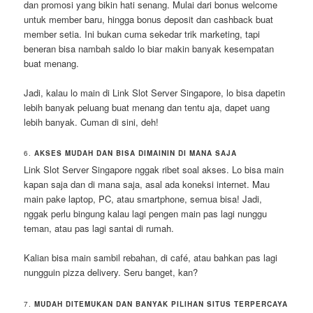
dan promosi yang bikin hati senang. Mulai dari bonus welcome
untuk member baru, hingga bonus deposit dan cashback buat
member setia. Ini bukan cuma sekedar trik marketing, tapi
beneran bisa nambah saldo lo biar makin banyak kesempatan
buat menang.
Jadi, kalau lo main di Link Slot Server Singapore, lo bisa dapetin
lebih banyak peluang buat menang dan tentu aja, dapet uang
lebih banyak. Cuman di sini, deh!
6.
AKSES MUDAH DAN BISA DIMAININ DI MANA SAJA
Link Slot Server Singapore nggak ribet soal akses. Lo bisa main
kapan saja dan di mana saja, asal ada koneksi internet. Mau
main pake laptop, PC, atau smartphone, semua bisa! Jadi,
nggak perlu bingung kalau lagi pengen main pas lagi nunggu
teman, atau pas lagi santai di rumah.
Kalian bisa main sambil rebahan, di café, atau bahkan pas lagi
nungguin pizza delivery. Seru banget, kan?
7.
MUDAH DITEMUKAN DAN BANYAK PILIHAN SITUS TERPERCAYA