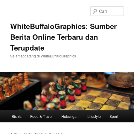
Langsung
Langsung
ke
ke
Cari
konten
konten
utama
sekunder
WhiteBuffaloGraphics: Sumber
Berita Online Terbaru dan
Terupdate
Selamat datang di WhiteBuffaloGraphics
Menu
Bisnis
Food & Travel
Hubungan
Lifestyle
Sport
utama
ARSIP TAG:
SINGAPORE SLOT