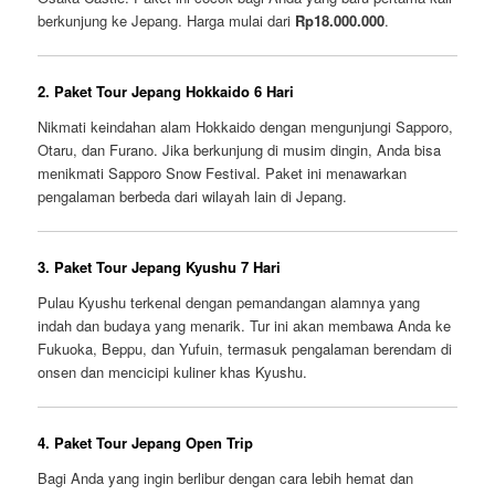
berkunjung ke Jepang.
Harga mulai dari
Rp18.000.000
.
​
2.
Paket Tour Jepang Hokkaido 6 Hari
Nikmati keindahan alam Hokkaido dengan mengunjungi Sapporo,
Otaru, dan Furano.
Jika berkunjung di musim dingin, Anda bisa
menikmati Sapporo Snow Festival.
Paket ini menawarkan
pengalaman berbeda dari wilayah lain di Jepang.
​
3.
Paket Tour Jepang Kyushu 7 Hari
Pulau Kyushu terkenal dengan pemandangan alamnya yang
indah dan budaya yang menarik.
Tur ini akan membawa Anda ke
Fukuoka, Beppu, dan Yufuin, termasuk pengalaman berendam di
onsen dan mencicipi kuliner khas Kyushu.
4.
Paket Tour Jepang Open Trip
Bagi Anda yang ingin berlibur dengan cara lebih hemat dan