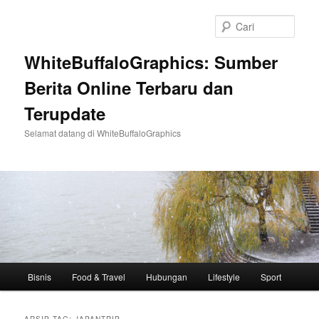
Langsung
Langsung
ke
ke
Cari
konten
konten
utama
sekunder
WhiteBuffaloGraphics: Sumber
Berita Online Terbaru dan
Terupdate
Selamat datang di WhiteBuffaloGraphics
Menu
Bisnis
Food & Travel
Hubungan
Lifestyle
Sport
utama
ARSIP TAG:
JAPANTRIP