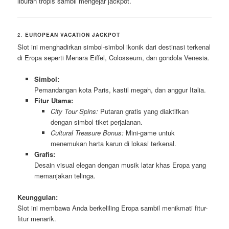
liburan tropis sambil mengejar jackpot.
2.
EUROPEAN VACATION JACKPOT
Slot ini menghadirkan simbol-simbol ikonik dari destinasi terkenal
di Eropa seperti Menara Eiffel, Colosseum, dan gondola Venesia.
Simbol:
Pemandangan kota Paris, kastil megah, dan anggur Italia.
Fitur Utama:
City Tour Spins:
Putaran gratis yang diaktifkan
dengan simbol tiket perjalanan.
Cultural Treasure Bonus:
Mini-game untuk
menemukan harta karun di lokasi terkenal.
Grafis:
Desain visual elegan dengan musik latar khas Eropa yang
memanjakan telinga.
Keunggulan:
Slot ini membawa Anda berkeliling Eropa sambil menikmati fitur-
fitur menarik.